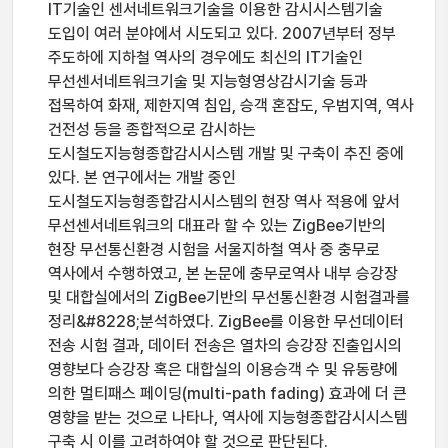
IT기술인 센서네트워크기술을 이용한 감시시스템기술
도입이 여러 분야에서 시도되고 있다. 2007년부터 정부
주도하에 지하철 역사의 경우에도 최신의 IT기술인
무선센서네트워크기술 및 지능형영상감시기술 등과
접목하여 화재, 제한지역 침입, 승객 혼잡도, 우범지역, 역사
건전성 등을 종합적으로 감시하는
도시철도지능형종합감시시스템 개발 및 구축이 추진 중에
있다. 본 연구에서는 개발 중인
도시철도지능형종합감시시스템의 현장 역사 적용에 앞서
무선센서네트워크의 대표라 할 수 있는 ZigBee기반의
현장 무선통신환경 시험을 서울지하철 역사 중 충무로
역사에서 수행하였고, 본 논문에 충무로역사 내부 승강장
및 대합실에서의 ZigBee기반의 무선통신환경 시험결과를
정리&#8228;분석하였다. ZigBee를 이용한 무선데이터
전송 시험 결과, 데이터 전송은 열차의 승강장 진출입시의
영향보다 승강장 혹은 대합실의 이용승객 수 및 유동량에
의한 멀티패스 페이딩(multi-path fading) 효과에 더 큰
영향을 받는 것으로 나타나, 역사에 지능형종합감시시스템
구축 시 이를 고려하여야 할 것으로 판단된다.