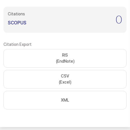
Citations
0
SCOPUS
Citation Export
RIS
(EndNote)
CSV
(Excel)
XML