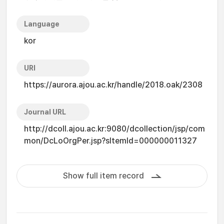
Language
kor
URI
https://aurora.ajou.ac.kr/handle/2018.oak/2308
Journal URL
http://dcoll.ajou.ac.kr:9080/dcollection/jsp/com
mon/DcLoOrgPer.jsp?sItemId=000000011327
Show full item record