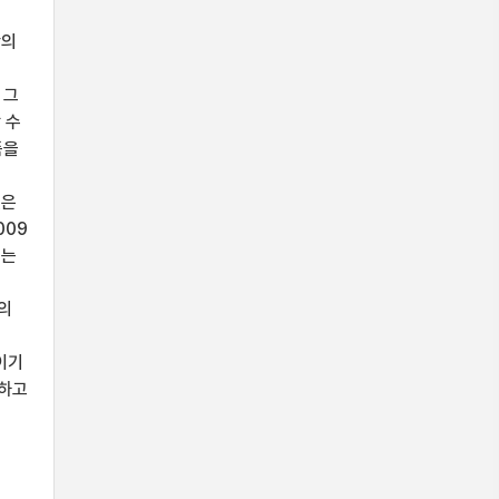
학의
 그
 수
품을
것은
009
서는
의
이기
치하고