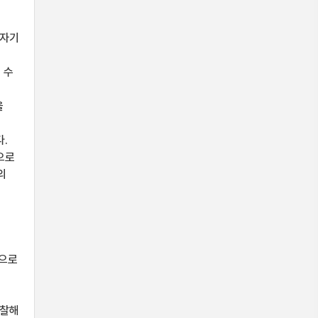
 자기
 수
을
.
으로
의
상으로
고찰해