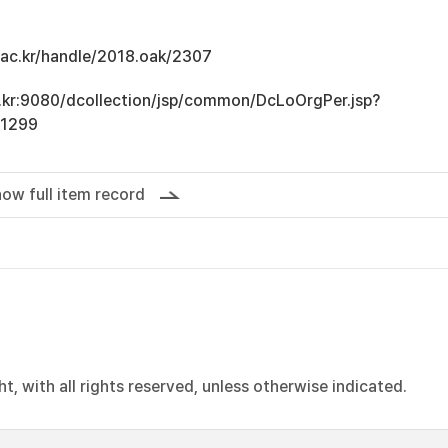
u.ac.kr/handle/2018.oak/2307
ac.kr:9080/dcollection/jsp/common/DcLoOrgPer.jsp?
11299
ow full item record
, with all rights reserved, unless otherwise indicated.