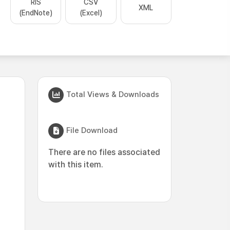
RIS
CSV
XML
(EndNote)
(Excel)
Total Views & Downloads
File Download
There are no files associated
with this item.