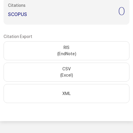
Citations
0
SCOPUS
Citation Export
RIS
(EndNote)
CSV
(Excel)
XML