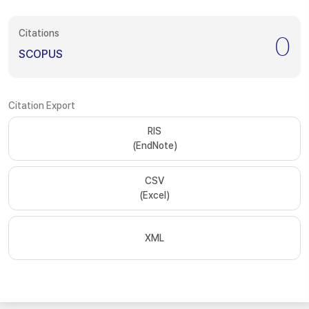
Citations
0
SCOPUS
Citation Export
RIS
(EndNote)
CSV
(Excel)
XML