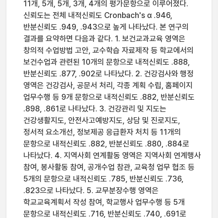
11개, 5개, 5개, 3개, 4개의 평가문항으로 이루어졌다.
신뢰도는 전체 내적신뢰도 Cronbach's α .946,
반분신뢰도 .949, .943으로 높게 나타났다. 본 연구의
결과를 요약하면 다음과 같다. 1. 보건교과교육 영역은
창의적 수업방법 고안, 교수학습 자료제작 등 학교에서의
보건수업과 관련된 10개의 문항으로 내적신뢰도 .888,
반분신뢰도 .877, .902로 나타났다. 2. 건강검사와 행정
영역은 건강검사, 공문서 처리, 각종 계획 수립, 홈페이지
업무수행 등 9개 문항으로 내적신뢰도 .882, 반분신뢰도
.898, .861로 나타났다. 3. 건강관리 및 지도는
건강생활지도, 안전사고예방지도, 상담 및 진로지도,
정서적 요소개선, 정보제공 응급환자 처치 등 11개의
문항으로 내적신뢰도 .882, 반분신뢰도 .880, .884로
나타났다. 4. 지역사회 연계활동 영역은 지역사회 연계행사
참여, 봉사활동 참여, 공개수업 참관, 교육청 업무 협조 등
5개의 문항으로 내적신뢰도 .785, 반분신뢰도 .736,
.823으로 나타났다. 5. 교무분장수행 영역은
학교교육계획서 작성 참여, 학교행사 업무수행 등 5개
문항으로 내적신뢰도 .716, 반분신뢰도 .740, .691로