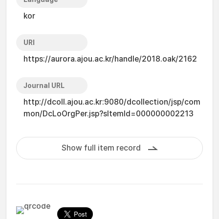
kor
URI
https://aurora.ajou.ac.kr/handle/2018.oak/2162
Journal URL
http://dcoll.ajou.ac.kr:9080/dcollection/jsp/com
mon/DcLoOrgPer.jsp?sItemId=000000002213
Show full item record