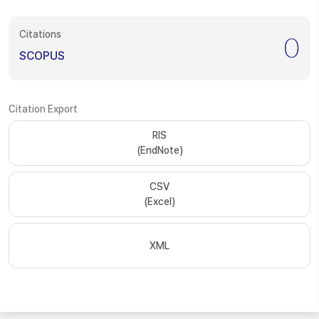
Citations
0
SCOPUS
Citation Export
RIS
(EndNote)
CSV
(Excel)
XML