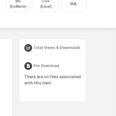
RIS
CSV
XML
(EndNote)
(Excel)
Total Views & Downloads
File Download
There are no files associated
with this item.