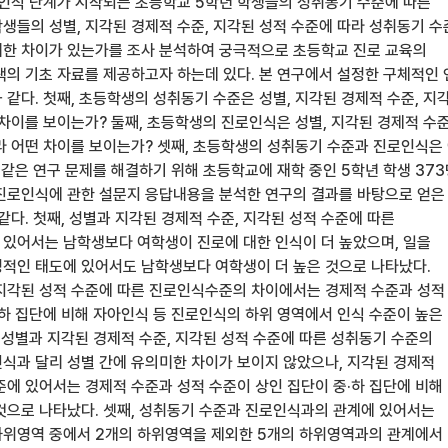
 인식 단계가 시작되는 초등학교 5학년 학생들의 성취동기 수준에 따른
생들의 성별, 지각된 경제적 수준, 지각된 성적 수준에 따라 성취동기 
한 차이가 있는가를 조사 분석하여 궁극적으로 초등학교 진로 교육의
색의 기초 자료를 제공하고자 하는데 있다. 본 연구에서 설정한 구체적인
같다. 첫째, 초등학생의 성취동기 수준은 성별, 지각된 경제적 수준, 지
차이를 보이는가? 둘째, 초등학생의 진로인식은 성별, 지각된 경제적 수준
라 어떤 차이를 보이는가? 셋째, 초등학생의 성취동기 수준과 진로인식은
 같은 연구 문제를 해결하기 위해 초등학교에 재학 중인 5학년 학생 37
진로인식에 관한 설문지 응답내용을 분석한 연구의 결과를 바탕으로 얻은
같다. 첫째, 성별과 지각된 경제적 수준, 지각된 성적 수준에 따른
있어서는 남학생보다 여학생이 진로에 대한 인식이 더 높았으며, 일을
적인 태도에 있어서도 남학생보다 여학생이 더 높은 것으로 나타났다.
지각된 성적 수준에 따른 진로인식수준의 차이에서는 경제적 수준과 성적
·하 집단에 비해 자아인식 등 진로인식의 하위 영역에서 인식 수준이 높은
 성별과 지각된 경제적 수준, 지각된 성적 수준에 따른 성취동기 수준의
식과 달리 성별 간에 유의미한 차이가 보이지 않았으나, 지각된 경제적
준에 있어서는 경제적 수준과 성적 수준이 상인 집단이 중·하 집단에 비해
것으로 나타났다. 셋째, 성취동기 수준과 진로인식과의 관계에 있어서는
하위영역 중에서 2개의 하위영역을 제외한 5개의 하위영역과의 관계에서