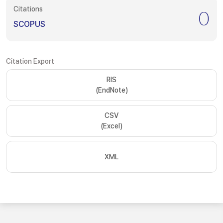
Citations
0
SCOPUS
Citation Export
RIS
(EndNote)
CSV
(Excel)
XML