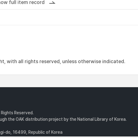
ow full item record
, with all rights reserved, unless otherwise indicated.
l Rights Reserved.
gh the OAK distribution project by the National Library of Korea.
i-do, 16499, Republic of Korea