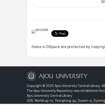
Sh
Items in DSpace are protected by copyright
Copyright © 2025 Ajou University Central Library. Al
The Ajou University Repository was established throu
Ajou University Central Library
206, Worldcup-ro, Yeongtong-gu, Suwon-si, Gyeongg