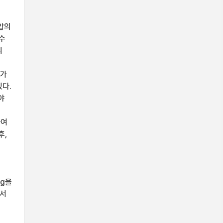
전압의
 수
의
어가
있다.
야
하여
후,
ng을
에서