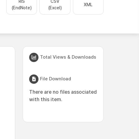
RIS
CSV
XML
(EndNote)
(Excel)
Total Views & Downloads
File Download
There are no files associated
with this item.