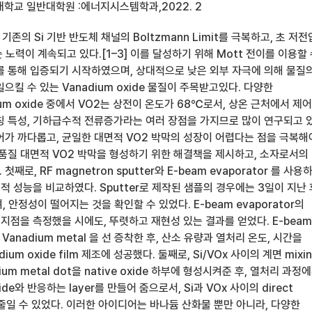
학교 일반대학원 :에너지시스템학과,2022. 2
존의 Si 기반 반도체 채널의 Boltzmann Limit를 극복하고, 초 저
 노력이 계속되고 있다.[1–3] 이를 달성하기 위해 Mott 전이를 이용할
를 통해 입증되기 시작하였으며, 상대적으로 낮은 외부 자극에 의해 물질
으킬 수 있는 Vanadium oxide 물질이 주목받고있다. 다양한
um oxide 중에서 VO2는 상전이 온도가 68℃로서, 상온 근처에서 제
칭 특성, 기하급수적 전류증가라는 여러 장점을 가지므로 많이 연구되고 
어가 까다롭고, 균일한 대면적 VO2 박막의 성장이 어렵다는 점을 극복해
고품질 대면적 VO2 박막을 형성하기 위한 해결책을 제시하고, 소자로서의
로, RF magnetron sputter와 E-beam evaporator 를 사용
기적 성능을 비교하였다. Sputter로 제작된 샘플의 경우에는 3일이 지난 
 안정성이 떨어지는 것을 확인할 수 있었다. E-beam evaporator의
지점을 측정했을 시에도, 뚜렷하고 재현성 있는 결과를 얻었다. E-beam
 Vanadium metal 을 선 증착한 후, 산소 유량과 열처리 온도, 시간을
um oxide film 제조에 성공했다. 둘째로, Si/VOx 사이의 계면 mixi
um metal dot을 native oxide 하부에 형성시켜준 후, 열처리 과정
ide와 반응하는 layer를 만들어 줌으로서, Si과 VOx 사이의 direct
ng을 줄일 수 있었다. 이러한 아이디어는 바나듐 산화물 뿐만 아니라, 다양한