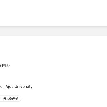
스템학과
l, Ajou University
금속절연체