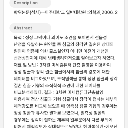
Description
학위논문(석사)--아주대학교 일반대학원 :의학과,2006. 2
Abstract
목적 : 정상 고막이나 외이도 소견을 보이면서 전음성
난청을 유발하는 원인들 중 침골의 장각만 결손된 상태의
원인이 염증에 의한 골소실인지 아니면 이전의 개념인
선천성인지에 대해 병태생리학적으로 알아보고자 하였다.
재료 및 방법 : 3차원 미세컴퓨터 단층 촬영을 이용하여
정상 침골과 장각 결손 침골에서의 침골의 강도에 대한
데이터를 비교하였으며, 조직염색을 통해 정상 침골과 장각
결손 침골 기형의 조직학적 소견에 대한 데이터를
비교분석하였다. 결과 : 3차원 미세컴퓨터단층촬영
이용하여 정상 침골과 기형 침골에서 장각이 접하는 체부의
체적강도를 비교해 보았을 때 양측성 침골 기형의 경우에는
정상 침골과 유사한 결과를 보였으나, 일측성 침골의
경우에는 장각이 접하는 체부의 일부분에서 다른 부위에
비해서 체적강도가 상대적으로 낮았다. 헤마톡실린-에오신