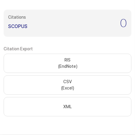
Citations
0
SCOPUS
Citation Export
RIS
(EndNote)
CSV
(Excel)
XML