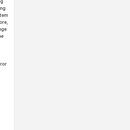
ng
ing
stem
ore,
ange
he
f
ror