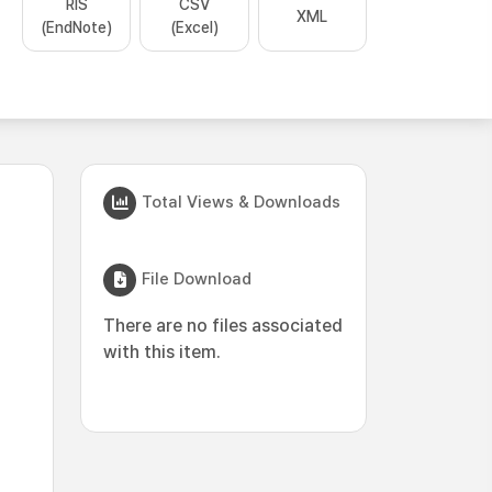
RIS
CSV
XML
(EndNote)
(Excel)
Total Views & Downloads
File Download
There are no files associated
with this item.