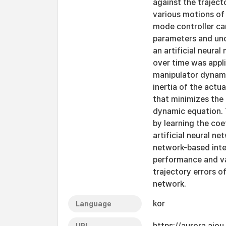
against the traject
various motions of 
mode controller ca
parameters and unc
an artificial neura
over time was appli
manipulator dynami
inertia of the actu
that minimizes the
dynamic equation. 
by learning the coe
artificial neural ne
network-based integ
performance and val
trajectory errors of
network.
kor
Language
https://aurora.ajo