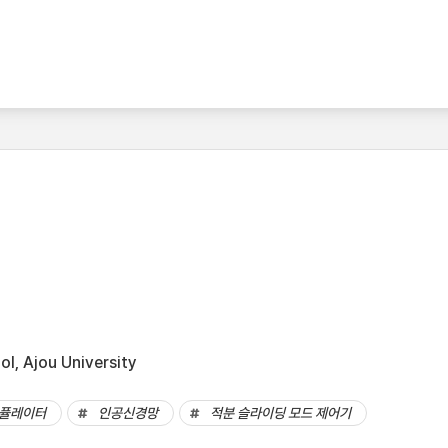
l, Ajou University
퓰레이터
인공신경망
적분 슬라이딩 모드 제어기