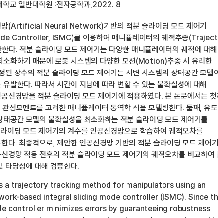
학교 일반대학원 :전자공학과,2022. 8
Artificial Neural Network)기반의 적분 슬라이딩 모드 제어기
g Mode Controller, ISMC)를 이용하여 매니퓰레이터의 궤적추종(Traject
 제안한다. 적분 슬라이딩 모드 제어기는 다양한 매니퓰레이터의 궤적에 대해
최소화하기 때문에 로봇 시스템의 다양한 모션(Motion)추종 시 유리한
고정된 상수의 적분 슬라이딩 모드 제어기는 시변 시스템의 상태공간 모델
 유발한다. 따라서 시간이 지남에 따라 변할 수 있는 불확실성에 대해
공신경망을 적분 슬라이딩 모드 제어기에 적용하였다. 본 논문에서는 
이, 관성모멘트를 고려한 매니퓰레이터 동역학 식을 모델링한다. 둘째, 유
상태공간 모델의 불확실성을 최소화하는 적분 슬라이딩 모드 제어기를
 슬라이딩 모드 제어기의 계수를 인공신경망으로 학습하여 궤적오차를
한다. 최종적으로, 제안한 인공신경망 기반의 적분 슬라이딩 모드 제어
신경망 적용 전후의 적분 슬라이딩 모드 제어기의 궤적오차를 비교하여 
및 타당성에 대해 검증한다.
s a trajectory tracking method for manipulators using an
etwork-based integral sliding mode controller (ISMC). Since t
de controller minimizes errors by guaranteeing robustness