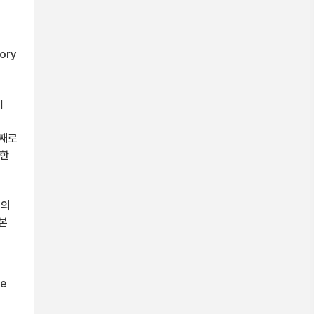
ory
이
첫째로
도한
기의
본
he