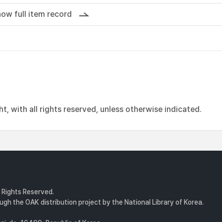
ow full item record
, with all rights reserved, unless otherwise indicated.
l Rights Reserved.
gh the OAK distribution project by the National Library of Korea.