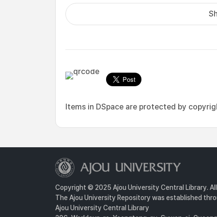
Sh
Items in DSpace are protected by copyright
Copyright © 2025 Ajou University Central Library. Al
The Ajou University Repository was established throu
Ajou University Central Library