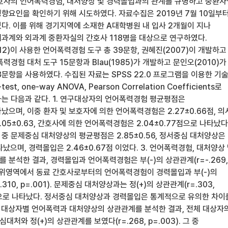
호사의 언어폭력경험, 대처양상 및 경력몰입과의 관계를 규명하고 중환자
향요인을 확인하기 위해 시도하였다. 자료수집은 2019년 7월 10일부
었다. 이를 위해 경기지역에 소재한 A대학병원 내 입사 2개월이 지나
과계와 외과계 중환자실의 간호사 118명을 대상으로 연구하였다.
2)이 사용한 언어폭력경험 도구 총 39문항, 권혜진(2007)이 개발하고
력경험 대처 도구 15문항과 Blau(1985)가 개발하고 문인오(2010)가
문항을 사용하였다. 수집된 자료는 SPSS 22.0 프로그램을 이용한 기
-test, one-way ANOVA, Pearson Correlation Coefficients로
는 다음과 같다. 1. 연구대상자의 언어폭력경험 평균평점은
나타났으며, 이중 환자 및 보호자에 의한 언어폭력경험은 2.27±0.66점, 
05±0.63, 간호사에 의한 언어폭력경험은 2.04±0.77점으로 나타났다.
중 문제중심 대처양상의 평균평점은 2.85±0.56, 정서중심 대처양상은
타났으며, 경력몰입은 2.46±0.67점 이었다. 3. 언어폭력경험, 대처양상
분석한 결과, 경력몰입과 언어폭력경험은 부(-)의 상관관계(r=-.269,
, 하위영역에서 동료 간호사로부터의 언어폭력경험이 경력몰입과 부(-)의
310, p=.001). 문제중심 대처양상과는 정(+)의 상관관계(r=.303,
 것으로 나타났다. 정서중심 대처양상과 경력몰입은 통계적으로 유의한 차이
연구 대상자별 언어폭력과 대처양상의 상관관계를 분석한 결과, 전체 대상자
와 정(+)의 상관관계를 보였다(r=.268, p=.003). 그 중