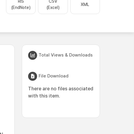
RIS
CSV
XML
(EndNote)
(Excel)
Total Views & Downloads
File Download
There are no files associated
with this item.