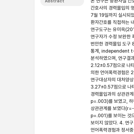
본 연구는 중환자실 간
Abstract
간호사의 경력몰입의 영
7월 19일까지 실시되
환자간호를 직접하는 내
연구도구는 유미옥(201
연구자가 수정 보완한 폭
번안한 경력몰입 도구 8
통계, independent t
분석하였으며, 연구결과
2.12±0.57점으로 
의한 언어폭력경험은 2.
연구대상자의 대처양상 
3.27±0.57점으로 나
경력몰입과의 상관관계를 
p=.003)를 보였고
상관관계를 보였다(r=-.
p=.001)를 보이는
보이지 않았다. 4. 
언어폭력경험과 정서중심대처