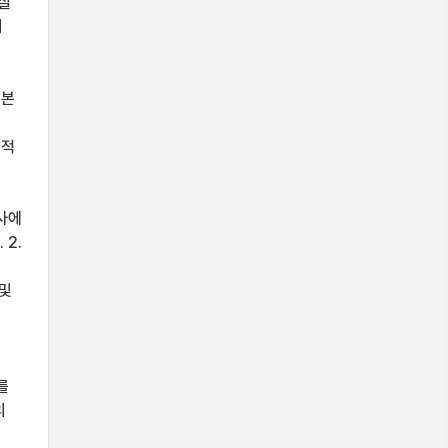
실
터
 본
술적
의사에
 2.
 및
를
의