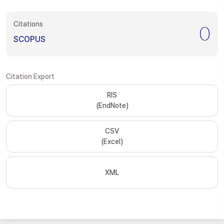
Citations
0
SCOPUS
Citation Export
RIS
(EndNote)
CSV
(Excel)
XML