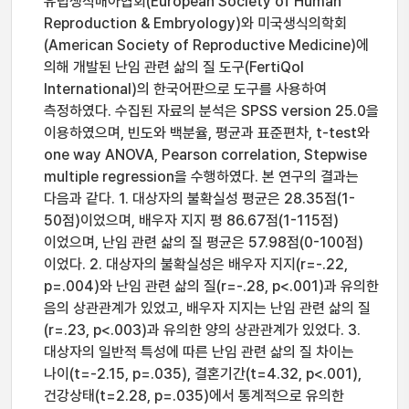
유럽생식배아협회(European Society of Human
Reproduction & Embryology)와 미국생식의학회
(American Society of Reproductive Medicine)에
의해 개발된 난임 관련 삶의 질 도구(FertiQol
International)의 한국어판으로 도구를 사용하여
측정하였다. 수집된 자료의 분석은 SPSS version 25.0을
이용하였으며, 빈도와 백분율, 평균과 표준편차, t-test와
one way ANOVA, Pearson correlation, Stepwise
multiple regression을 수행하였다. 본 연구의 결과는
다음과 같다. 1. 대상자의 불확실성 평균은 28.35점(1-
50점)이었으며, 배우자 지지 평 86.67점(1-115점)
이었으며, 난임 관련 삶의 질 평균은 57.98점(0-100점)
이었다. 2. 대상자의 불확실성은 배우자 지지(r=-.22,
p=.004)와 난임 관련 삶의 질(r=-.28, p<.001)과 유의한
음의 상관관계가 있었고, 배우자 지지는 난임 관련 삶의 질
(r=.23, p<.003)과 유의한 양의 상관관계가 있었다. 3.
대상자의 일반적 특성에 따른 난임 관련 삶의 질 차이는
나이(t=-2.15, p=.035), 결혼기간(t=4.32, p<.001),
건강상태(t=2.28, p=.035)에서 통계적으로 유의한