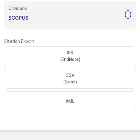
Citations
0
SCOPUS
Citation Export
RIS
(EndNote)
CSV
(Excel)
XML