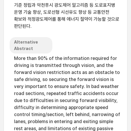
기준 정립과 악천후시 광도제어 알고리즘 등 도로표지병
운영 기술 향상, 도로선형 시선유도 향상 등 교통안전
확보와 적정광도제어를 통해 에너지 절약이 가능할 것으로
판단된다.
Alternative
Abstract
More than 90% of the information required for
driving is transmitted through vision, and the
forward vision restriction acts as an obstacle to
safe driving, so securing the forward vision is
very important to ensure safety. In bad weather
road sections, repeated traffic accidents occur
due to difficulties in securing forward visibility,
difficulty in determining appropriate speed
control timing/section, left behind, narrowing of
lanes, problems in entering and exiting simple
rest areas, and limitations of existing passive