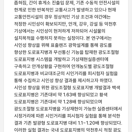
좁혀짐, 간이 휴게소 진출입 문제, 기존 수동적 안전시설의
한계로 인한 반복적인 교통사고가 발생하고 있으나 현재
교통안전시설의 경우 정상적인 기상 조건과 야간에는
적정한 시인성이 확보되지만, 안개, 강우, 강설 등 악천후
기상에서는 시인성이 현저하게 저하되어 시설물의
설치목적을 수행하지 못하는 실정이다. 본 연구에서는
시인성 향상을 위해 표출렌즈 광학설계를 통해 광도를
향상한 도로표지병과 무선통신 기능을 탑재한 광도조절형
도로표지병 시스템을 개발하고 기상재현실증센터에
구축하고 안개상황을 구현하여 안개농도별 광도조절형
도로표지병과 비교대조군의 시인거리를 피시험자 실험을
통해 수집하고 시인성 향상 결과를 제시하고자 하였다.
시인성 향상을 위한 광도조절형 도로표지병 개발결과 백색
도로표지병은 기존대비 약 1.63배 향상되었고 황색
도로표지병은 기존대비 약 1.28배 향상되었으며
광도조절형 도로표지병을 기상재현이 가능한 실증센터에서
시정거리에 따른 시인거리를 피시험자 실험을 통해 분석한
결과 기존 발광형 도로표지병 대비 1.1~1.20배 향상되었다.
이러한 실험 결과는 국내 도로표지병의 악천후시 적정 광도