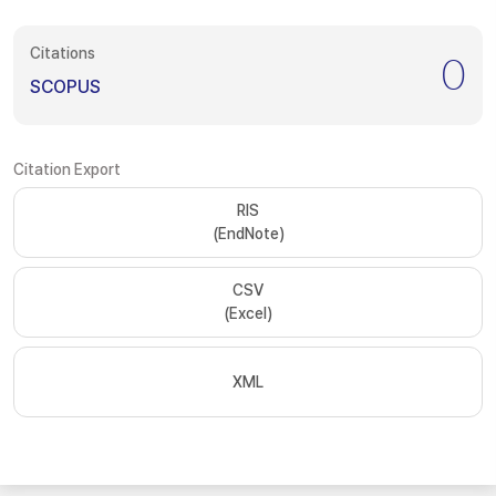
Citations
0
SCOPUS
Citation Export
RIS
(EndNote)
CSV
(Excel)
XML