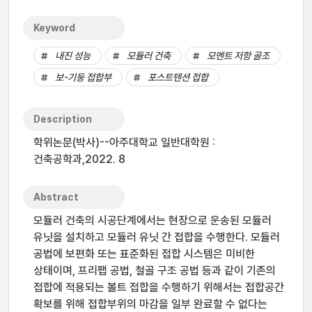
Keyword
내진 성능
모듈러 건축
모멘트 저항 골조
보-기둥 접합부
포스트텐션 접합
Description
학위논문(박사)--아주대학교 일반대학원 :
건축공학과,2022. 8
Abstract
모듈러 건축의 시공단계에서는 현장으로 운송된 모듈러
유닛을 설치하고 모듈러 유닛 간 접합을 수행한다. 모듈러
공법에 보편화 또는 표준화된 접합 시스템은 미비한
상태이며, 프리팹 공법, 철골 구조 공법 등과 같이 기존의
접합에 적용되는 볼트 접합을 수행하기 위해서는 접합공간
확보를 위해 접합부위의 마감을 일부 완료할 수 없다는