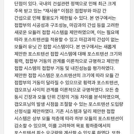
단점이 있다. 국내의 건설관련 정책으로 인해 최근 크게
주목 받고 있는 “재사용“ 이점은 접합부와 마감 간
간섭으로 인해 활용도가 제한될 수 있다. 본 연구에서는
접합부의 시공성과 구조성능, 마감과의 간섭 등을 고려한
새로운 모듈러 접합 시스템을 제안하였으며, 이는 필요에
따라 포스트텐션을 적용할 수 있고 마감과의 간섭이 없는
모듈러 유닛 간 접합 시스템이다. 본 연구에서는 새롭게
제안한 포스트텐션 접합 시스템에 대해 포스트텐션 크기와
횡력, 접합부 거동의 관계를 이론적으로 규명하고 제안한
접합 시스템의 접합부 거동 및 내진성능을 평가하였다.
제안한 접합 시스템은 포스트텐션의 크기에 따라 모듈 간
접합부의 거동이 달라질 수 있으므로 횡력과 포스트텐션,
갭오프닝 사이의 관계를 이론적으로 규명하였다. 모든 층
동시 긴장과 모듈 단위 긴장의 거동 차이를 분석하였으며,
갭오프닝의 발생 시점을 조절할 수 있는 포스트텐션 도입량
산정식을 제안하였다. 기존 시스템과 달리 제안한 접합
시스템은 상부 모듈 적층에 따라 하부 모듈의 포스트텐션이
감소할 수 있으며, 이를 고려하여 목표 횡하중에서의
포스트텐션 최소 요구량을 계산할 수 있도록 하였다. 또한,