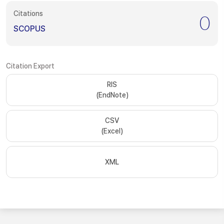
Citations
0
SCOPUS
Citation Export
RIS
(EndNote)
CSV
(Excel)
XML