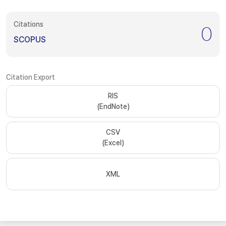
Citations
0
SCOPUS
Citation Export
RIS
(EndNote)
CSV
(Excel)
XML