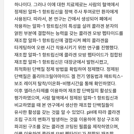
하나이다. 그러나 이에 대한 치료제로는 사람의 혈액에서
정제된 알파-1 항트립신을 정맥 주사 투여로만 환자에게
사용된다. 따라서, 본 연구는 간에서 생성되어 폐에서
작용하는 알파-1 항트립신의 특성을 살려 콜라겐 분자의
얽힌 부분에 결합하는 능력을 갖는 콜라겐 모방 펩타이드를
재조합 알파-1 항트립신에 결합시켜 폐의 콜라겐을
타게팅하여 오랜 시간 작용시키기 위한 연구를 진행했다.
재조합 알파-1 항트립신에 콜라겐 모방 펩타이드가 접합된
재조합 알파-1 항트립신은 대장균에서 발현시켰고,
최적화된 단백질 정제 방법을 확립하여 정제했다. 정제된
단백질은 폴리아크릴아마이드 겔 전기 영동법과 매트릭스-
보조 레이저 탈착/이온화-비행시간을 통해 확인하였다.
이후 엘라스타제를 이용하여 재조합 단백질의 활성도를
평가하였으며, 사람 혈액에서 정제된 알파-1 항트립신과
비교하였을 때 본 연구에서 생산한 재조합 단백질들이
유사한 활성을 갖는 것을 알 수 있었다. pH에 따라 콜라겐
조립 구조의 변화가 발생하는 것을 이용하여 정상 구조와
파괴된 구조를 갖는 콜라겐 코팅된 필름을 제작하였으며,
이를 이용하여 콜라겐 모방 펩타이드가 접합된 재조합