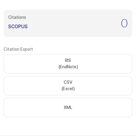
Citations
0
SCOPUS
Citation Export
RIS
(EndNote)
CSV
(Excel)
XML