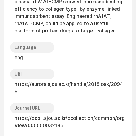
plasma. rhA1AT-CMP showed increased binding
efficiency to collagen type I by enzyme-linked
immunosorbent assay. Engineered rhA1AT,
rhA1AT-CMP, could be applied to a useful
platform of protein drugs to target collagen.
Language
eng
URI
https://aurora.ajou.ac.kr/handle/2018.oak/2094
8
Journal URL
https://dcoll.ajou.ac.kr/dcollection/common/org
View/000000032185