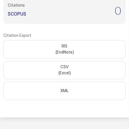
Citations
0
SCOPUS
Citation Export
RIS
(EndNote)
CSV
(Excel)
XML