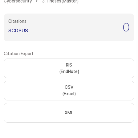
Cybersecurity
3. Theses(Master)
Citations
0
SCOPUS
Citation Export
RIS
(EndNote)
CSV
(Excel)
XML