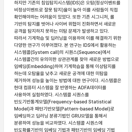
하지만 기존의 침입탐지시스템(IDS)은 오탐(정상이벤트를
비정상이벤트로 잘못 탐지)율이 높아 이를 사람들이 직접
확인해야하는 어려움이 있었다. 또한 기존 시그니처, 롤
기반의 탐지를 벗어나 사이버 위협이 진화하면서 새로운
공격을 탐지하지 못하는 미탐 문제가 발생하고 있다.
따라서 기계학습 및 딥러닝을 이용하여 이를 해결하기 위한
다양한 연구가 이루어졌다. 본 연구는 IDS에서 활용하는
시스템콜(System call)의 시퀀스(Sequence)에서
시스템콜간의 유의미한 상관관계를 찾아 새로운 방법으로
임베딩(Embedding)하여 기계학습을 통해 이상탐지를
하는데 오탐율을 낮추고 새로운 공격에 대한 미탐을
제거하여 성능을 높이는 방법에 대한 연구이다. 시스템콜은
현대 컴퓨터 시스템을 잘 반영하는 ADFA데이터를
사용하여 실험하였다. 시스템콜 시퀀스를
빈도기반통계모델(Frequency-based Statistical
Model)과 패턴기반모델(Pattern-based Model)로
임베딩하고 딥러닝 분류기법인 GRU모델을 통해서
분류하여 성능을 비교하였다. 시스템콜 시퀀스에
빈도확률기반의 임베딩 기법과 패턴기반의 임베딩 기법