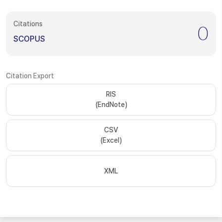
Citations
0
SCOPUS
Citation Export
RIS
(EndNote)
CSV
(Excel)
XML