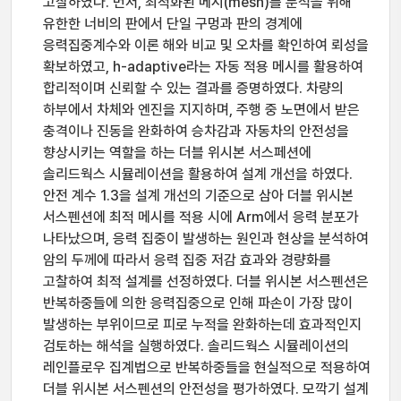
고찰하였다. 먼저, 최적화된 메시(mesh)를 분석을 위해
유한한 너비의 판에서 단일 구멍과 판의 경계에
응력집중계수와 이론 해와 비교 및 오차를 확인하여 뢰성을
확보하였고, h-adaptive라는 자동 적용 메시를 활용하여
합리적이며 신뢰할 수 있는 결과를 증명하였다. 차량의
하부에서 차체와 엔진을 지지하며, 주행 중 노면에서 받은
충격이나 진동을 완화하여 승차감과 자동차의 안전성을
향상시키는 역할을 하는 더블 위시본 서스페션에
솔리드웍스 시뮬레이션을 활용하여 설계 개선을 하였다.
안전 계수 1.3을 설계 개선의 기준으로 삼아 더블 위시본
서스펜션에 최적 메시를 적용 시에 Arm에서 응력 분포가
나타났으며, 응력 집중이 발생하는 원인과 현상을 분석하여
암의 두께에 따라서 응력 집중 저감 효과와 경량화를
고찰하여 최적 설계를 선정하였다. 더블 위시본 서스펜션은
반복하중들에 의한 응력집중으로 인해 파손이 가장 많이
발생하는 부위이므로 피로 누적을 완화하는데 효과적인지
검토하는 해석을 실행하였다. 솔리드웍스 시뮬레이션의
레인플로우 집계법으로 반복하중들을 현실적으로 적용하여
더블 위시본 서스펜션의 안전성을 평가하였다. 모깍기 설계