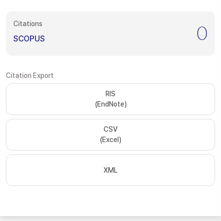
Citations
0
SCOPUS
Citation Export
RIS
(EndNote)
CSV
(Excel)
XML