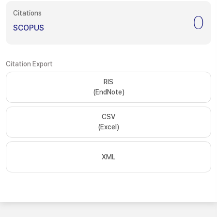
Citations
0
SCOPUS
Citation Export
RIS
(EndNote)
CSV
(Excel)
XML