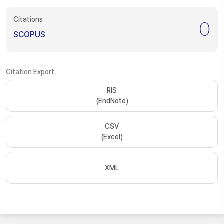
Citations
0
SCOPUS
Citation Export
RIS
(EndNote)
CSV
(Excel)
XML