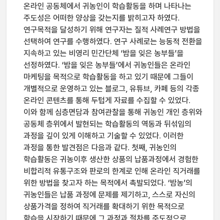
온라인 공동체에서 귀농인이 학습활동을 하며 나타나는
주도성은 어떠한 양상을 갖는지를 밝히고자 하였다.
연구목적을 달성하기 위해 연구자는 질적 사례연구 방법을
선택하여 연구를 수행하였다. 연구 사례로는 능동적 전환을
지속하고 있는 비영리 민간단체 ‘밤을 잊은 농부들’을
선정하였다. ‘밤을 잊은 농부들’에서 귀농인들은 온라인
마케팅을 목적으로 학습활동을 하고 있기 때문에 그들이
개별적으로 운영하고 있는 블로그, 유튜브, 카페 등의 각종
온라인 콘텐츠를 통해 두텁게 자료를 수집할 수 있었다.
이와 함께 심층면담과 참여관찰을 통해 귀농인 개인 층위와
공동체 층위에서 발현되는 학습활동의 역동과 뒤섞임의
과정을 깊이 있게 이해하고 기술할 수 있었다. 이러한
과정을 통한 발견점은 다음과 같다. 첫째, 귀농인의
학습활동은 귀농이후 생산한 상품의 납품과정에서 경험한
비합리적 유통구조와 판로의 한계로 인해 온라인 직거래를
위한 방법을 찾고자 하는 목적에서 촉발되었다. ‘밤농’의
귀농인들은 납품 과정에 문제를 제기하고, 스스로 자신의
상품가격을 정하여 직거래를 확대하기 위한 목적으로
학습을 시작하기 때문에 그 과정과 절차를 주도적으로