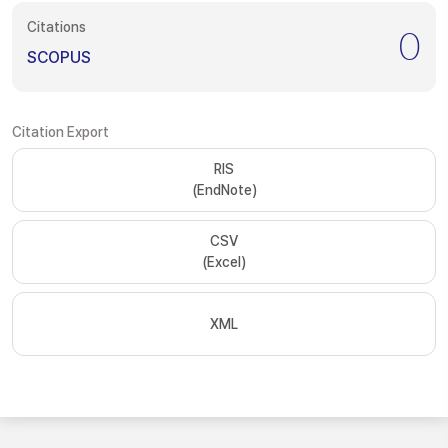
Citations
0
SCOPUS
Citation Export
RIS
(EndNote)
CSV
(Excel)
XML