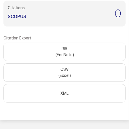
Citations
0
SCOPUS
Citation Export
RIS
(EndNote)
CSV
(Excel)
XML