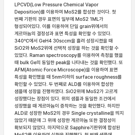
LPCVD(Low Pressure Chemical Vapor
Deposition)를 이용하여 MoS2를 합성한 것이다. 첫
번째 기판의 경우 표면의 일부에 MoS2 1ML가
형성되어있다. 이를 이용하여 단일 grain위에서의
게르마늄의 결정성과 표면 특성을 확인할 수 있었다.
340℃에서 GeH4 30sccm을 흘려 성장시켰을 때
SiO2와 MoS2위에 선택적 성장을 하는 것을 확인할 수
있었다. Raman spectroscopy를 이용하여 측정을 했을
때 bulk Ge의 동일한 peak을 나타내는 것을 확인했다. 또
AFM(Atomic Force Microscope)을 이용하여 표면
특성을 확인했을 때 5nm이하의 surface roughness를
확인할 수 있었다. 두 번째로 ALD를 이용하여 합성한
샘플에 성장을 진행하였다. SiO2위에 MoS2가 고르게
성장했다는 장점이 있다. 위의 샘플과 동일한 조건에서
성장했을 때 게르마늄이 증착하는 것을 확인했다. 하지만
ALD로 성장한 MoS2의 경우 Single crystalline을 띄지
않았기 때문에 그 위에 성장한 게르마늄 또한 결정성이
확보되지 않았다. 마지막으로 Sapphire기판위에 합성된
MoS2를 이용하여 실험을 진행했다. 첫 번째 샘플에