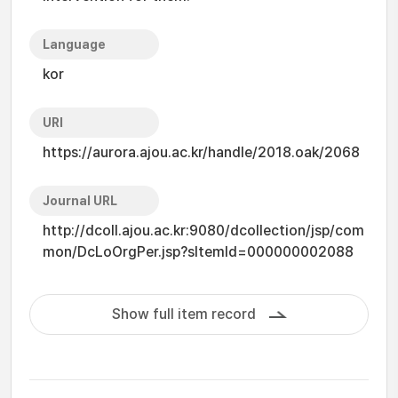
Language
kor
URI
https://aurora.ajou.ac.kr/handle/2018.oak/2068
Journal URL
http://dcoll.ajou.ac.kr:9080/dcollection/jsp/com
mon/DcLoOrgPer.jsp?sItemId=000000002088
Show full item record