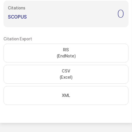
Citations
0
SCOPUS
Citation Export
RIS
(EndNote)
CSV
(Excel)
XML