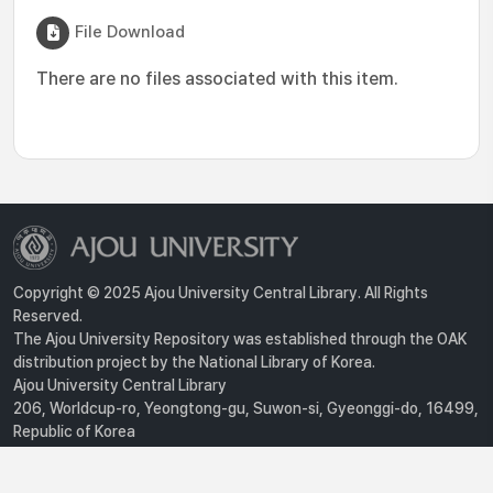
File Download
There are no files associated with this item.
Copyright © 2025 Ajou University Central Library. All Rights
Reserved.
The Ajou University Repository was established through the OAK
distribution project by the National Library of Korea.
Ajou University Central Library
206, Worldcup-ro, Yeongtong-gu, Suwon-si, Gyeonggi-do, 16499,
Republic of Korea
Privacy Policy
For inquiries, contact :