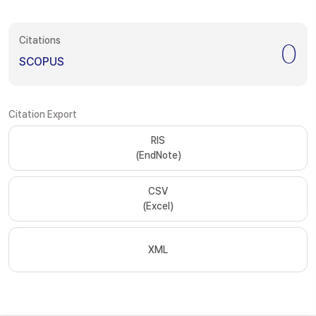
Citations
0
SCOPUS
Citation Export
RIS
(EndNote)
CSV
(Excel)
XML