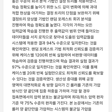
높은 수준의 회귀 분석 기법인 결정 트리를 적용하였다.
학습 정확도를 높이기 위한 노드 깊이 변화에 의해 과대
적합 현상을 야기하는 결정 트리의 단점을 보완하기 위해
결정트리 앙상블 기법인 랜덤 포레스트 회귀 분석을
진행하여 학습 정확도를 높였다. 각각의 가하는 모든
입력값에 학습을 진행한 후 출력값이 범위 안에 들어오는
데이터들을 서치 로직으로 찾아내 도출된 입력값들을
시스템에 적용한 결과 94% 수준으로 일치한다는 것을
확인하였다. 랜덤 포레스트 기법 최적화 신뢰도를 검증하기
위해 케이스별 1200회 반복 실험하여 비편향 데이터를
학습하여 검증을 진행하였으며 학습 결과와 실험 결과가
97% 수준으로 일치한다는 것을 확인하였다. 이를 통해
케이스별 20회 반복 실험만으로도 최적화 신뢰도를 확보할
수 있다는 것을 검증하였다. 생산성 증대를 위해 공정
영역의 대면적화로 축 방향 길이가 긴 롤러를 기존의 가압
방식인 양 끝단에 집중 하중을 가하여 가압 할 경우
접촉면에서의 압력 분포는 불균일하며 최대/최소 압력 편차
기준 약 75% 수준의 편차를 가진다. 본 논문에서는 기존의
롤러 양 끝단만을 가압하는 시스템의 불균일 가압을