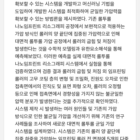
확보할 수 있는 시스템을 개발하고 머신러닝 기법을
도입하여 개발한 시스템을 최적화하여 균일한 가압력을
확보할 수 있는 방법론을 제시하였다. 기존 롤투롤
나노임프린트 리소그래피 공정에서 보편적으로 적용하는
가압 방식인 롤러의 양 끝단에 집중된 가압력으로 인해
대면적 롤투롤 가압 공정에서 롤러의 굽힘 및 처짐이
발생한다는 것을 수학적 모델링과 유한요소해석을 통해
예측해보았다. 이러한 예측을 실제 대면적 롤투롤
나노임프린트 리소그래피 시스템에서 실험을 통해
검증하였으며 검증 결과 롤러의 굽힘 및 처짐 외 임프린팅
롤러의 고무 코팅 층의 변형 및 조밀화, 진원도 오차로 인한
접촉면에서의 진직도 및 표면 파형 오차, 롤러의 오정렬
등으로 인해 접촉면에서 경향성을 가지지 않는 불균일한
압력 분포가 발생한다는 것을 추가적으로 확인하였다.
시스템 제작 시 발생하는 여러 원인들 및 기존의 가압
방식으로 인한 불균일 가압을 개선하기 위해 기존의 연구
사례들을 조사하여 새로운 대면적 롤투롤 균일 가압
시스템을 설계하였다. 시스템은 기존의 롤러 양 끝단에
집중 하중을 가압하는 임프린팅 롤러 전 면적에 5개의 다중