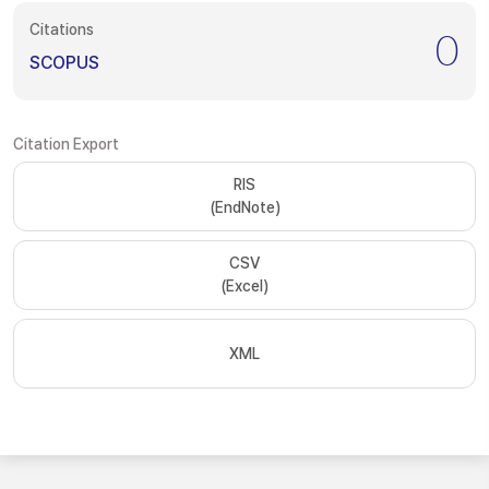
Citations
0
SCOPUS
Citation Export
RIS
(EndNote)
CSV
(Excel)
XML