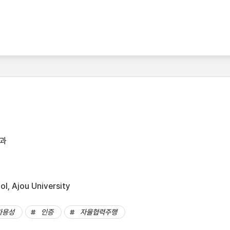
과
l, Ajou University
가용성
인증
자율협력주행