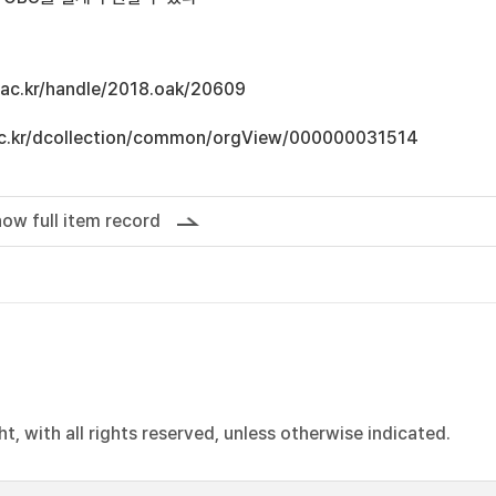
u.ac.kr/handle/2018.oak/20609
u.ac.kr/dcollection/common/orgView/000000031514
ow full item record
, with all rights reserved, unless otherwise indicated.