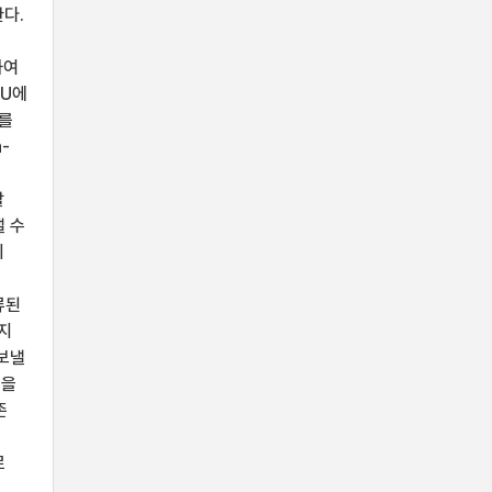
한다.
하여
BU에
료를
-
할
낼 수
이
여
류된
지
 보낼
성을
존
로