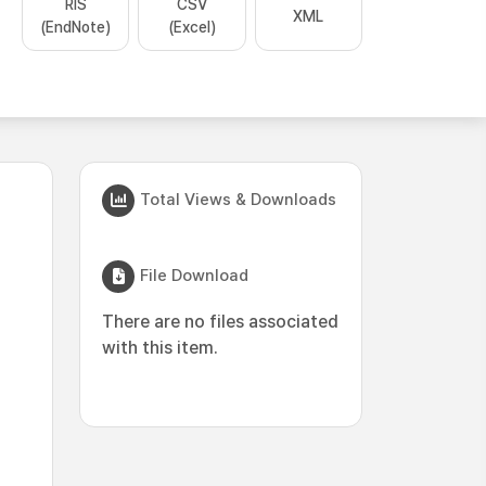
RIS
CSV
XML
(EndNote)
(Excel)
Total Views & Downloads
File Download
There are no files associated
with this item.