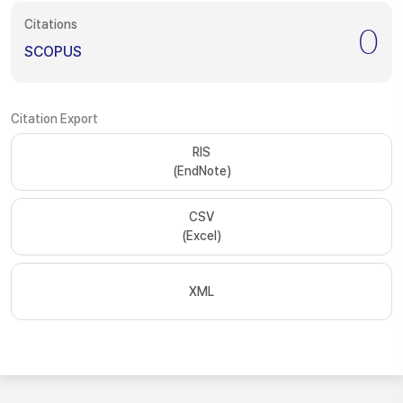
Citations
0
SCOPUS
Citation Export
RIS
(EndNote)
CSV
(Excel)
XML