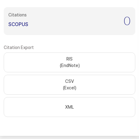
Citations
0
SCOPUS
Citation Export
RIS
(EndNote)
CSV
(Excel)
XML