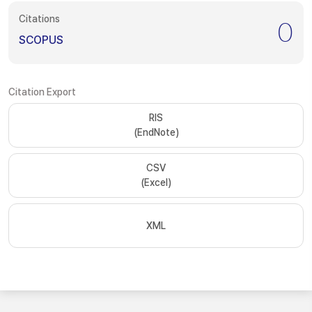
Citations
0
SCOPUS
Citation Export
RIS
(EndNote)
CSV
(Excel)
XML