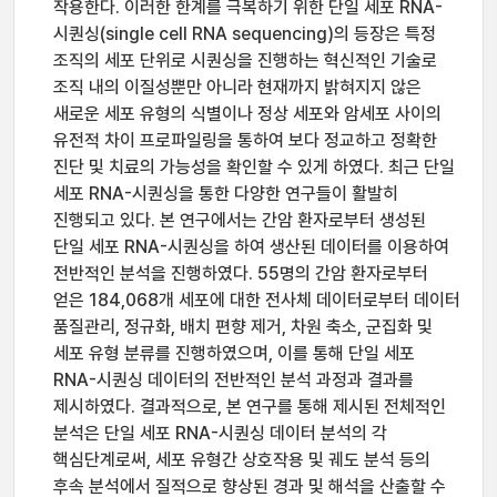
작용한다. 이러한 한계를 극복하기 위한 단일 세포 RNA-
시퀀싱(single cell RNA sequencing)의 등장은 특정
조직의 세포 단위로 시퀀싱을 진행하는 혁신적인 기술로
조직 내의 이질성뿐만 아니라 현재까지 밝혀지지 않은
새로운 세포 유형의 식별이나 정상 세포와 암세포 사이의
유전적 차이 프로파일링을 통하여 보다 정교하고 정확한
진단 및 치료의 가능성을 확인할 수 있게 하였다. 최근 단일
세포 RNA-시퀀싱을 통한 다양한 연구들이 활발히
진행되고 있다. 본 연구에서는 간암 환자로부터 생성된
단일 세포 RNA-시퀀싱을 하여 생산된 데이터를 이용하여
전반적인 분석을 진행하였다. 55명의 간암 환자로부터
얻은 184,068개 세포에 대한 전사체 데이터로부터 데이터
품질관리, 정규화, 배치 편향 제거, 차원 축소, 군집화 및
세포 유형 분류를 진행하였으며, 이를 통해 단일 세포
RNA-시퀀싱 데이터의 전반적인 분석 과정과 결과를
제시하였다. 결과적으로, 본 연구를 통해 제시된 전체적인
분석은 단일 세포 RNA-시퀀싱 데이터 분석의 각
핵심단계로써, 세포 유형간 상호작용 및 궤도 분석 등의
후속 분석에서 질적으로 향상된 경과 및 해석을 산출할 수