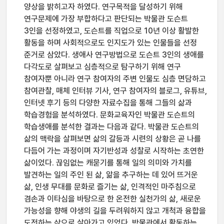
양상을 밝히고자 하였다. 연구목적을 달성하기 위해
연구문제에 가장 부합하다고 판단되는 박물관 도슨트
3인을 선정하였고, 도슨트를 직업으로 10년 이상 활발한
활동을 하며 사회적으로도 인지도가 있는 인물들을 선정
준거로 삼았다. 생애사 연구방법으로 도슨트 3인의 생애를
다각도로 살펴보고 심층적으로 탐구하기 위해 연구
참여자뿐 아니라 연구 참여자의 주변 인물도 심층 면담하고
참여관찰, 매체 인터뷰 기사, 연구 참여자의 블로그, 유튜브,
인터넷 후기 등의 다양한 자료수집을 통해 그들의 삶과
학습경험을 분석하였다. 문화교육자인 박물관 도슨트의
학습생애를 분석한 결과는 다음과 같다. 박물관 도슨트의
삶의 맥락을 살펴보면 삶의 갈등과 시련의 상황은 곧 나를
다듬어 가는 과정이며 자기반성과 성찰로 시작하는 초연한
삶이었다. 끊임없는 캐묻기를 통해 일의 의미와 가치를
발견하는 일의 주인 된 삶, 앎을 추구하는 데 있어 뜨거운
삶, 인생 무대를 문화로 즐기는 삶, 인격적인 마주침으로
겸손과 이타심을 바탕으로 한 온전한 실천가의 삶, 새로운
가능성을 향해 야생의 길을 두려워하지 않고 개척과 융합을
도전하는 삶으로 살아가고 있었다. 박물관에서 활동하는