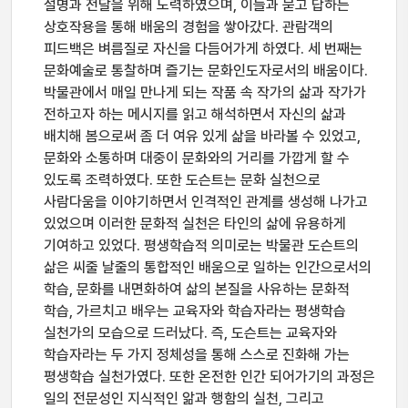
설명과 전달을 위해 노력하였으며, 이들과 묻고 답하는
상호작용을 통해 배움의 경험을 쌓아갔다. 관람객의
피드백은 벼름질로 자신을 다듬어가게 하였다. 세 번째는
문화예술로 통찰하며 즐기는 문화인도자로서의 배움이다.
박물관에서 매일 만나게 되는 작품 속 작가의 삶과 작가가
전하고자 하는 메시지를 읽고 해석하면서 자신의 삶과
배치해 봄으로써 좀 더 여유 있게 삶을 바라볼 수 있었고,
문화와 소통하며 대중이 문화와의 거리를 가깝게 할 수
있도록 조력하였다. 또한 도슨트는 문화 실천으로
사람다움을 이야기하면서 인격적인 관계를 생성해 나가고
있었으며 이러한 문화적 실천은 타인의 삶에 유용하게
기여하고 있었다. 평생학습적 의미로는 박물관 도슨트의
삶은 씨줄 날줄의 통합적인 배움으로 일하는 인간으로서의
학습, 문화를 내면화하여 삶의 본질을 사유하는 문화적
학습, 가르치고 배우는 교육자와 학습자라는 평생학습
실천가의 모습으로 드러났다. 즉, 도슨트는 교육자와
학습자라는 두 가지 정체성을 통해 스스로 진화해 가는
평생학습 실천가였다. 또한 온전한 인간 되어가기의 과정은
일의 전문성인 지식적인 앎과 행함의 실천, 그리고