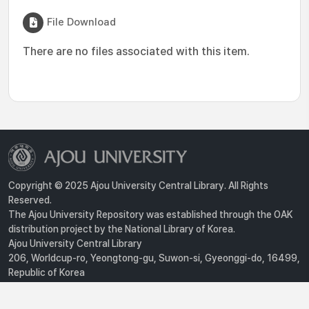
File Download
There are no files associated with this item.
Copyright © 2025 Ajou University Central Library. All Rights
Reserved.
The Ajou University Repository was established through the OAK
distribution project by the National Library of Korea.
Ajou University Central Library
206, Worldcup-ro, Yeongtong-gu, Suwon-si, Gyeonggi-do, 16499,
Republic of Korea
Privacy Policy
For inquiries, contact :