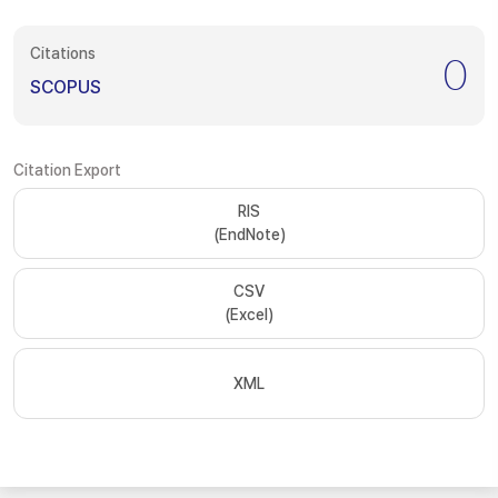
Citations
0
SCOPUS
Citation Export
RIS
(EndNote)
CSV
(Excel)
XML