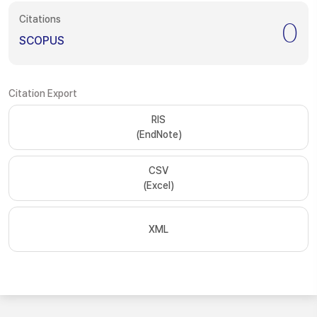
Citations
0
SCOPUS
Citation Export
RIS
(EndNote)
CSV
(Excel)
XML