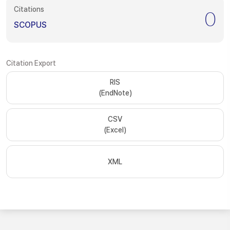
Citations
0
SCOPUS
Citation Export
RIS
(EndNote)
CSV
(Excel)
XML