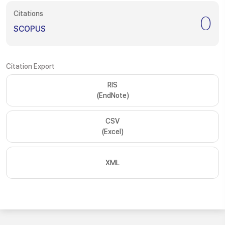
Citations
0
SCOPUS
Citation Export
RIS
(EndNote)
CSV
(Excel)
XML