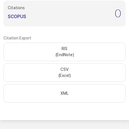
Citations
0
SCOPUS
Citation Export
RIS
(EndNote)
CSV
(Excel)
XML