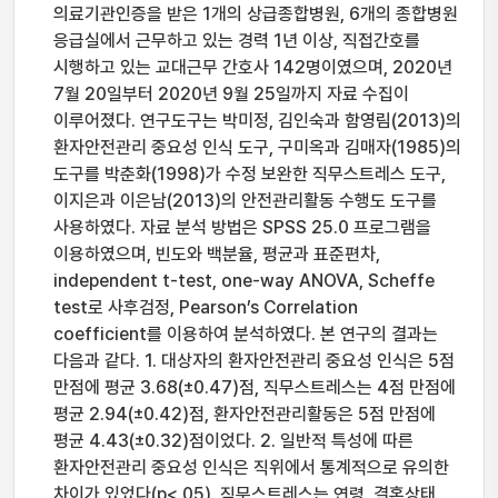
의료기관인증을 받은 1개의 상급종합병원, 6개의 종합병원
응급실에서 근무하고 있는 경력 1년 이상, 직접간호를
시행하고 있는 교대근무 간호사 142명이였으며, 2020년
7월 20일부터 2020년 9월 25일까지 자료 수집이
이루어졌다. 연구도구는 박미정, 김인숙과 함영림(2013)의
환자안전관리 중요성 인식 도구, 구미옥과 김매자(1985)의
도구를 박춘화(1998)가 수정 보완한 직무스트레스 도구,
이지은과 이은남(2013)의 안전관리활동 수행도 도구를
사용하였다. 자료 분석 방법은 SPSS 25.0 프로그램을
이용하였으며, 빈도와 백분율, 평균과 표준편차,
independent t-test, one-way ANOVA, Scheffe
test로 사후검정, Pearson’s Correlation
coefficient를 이용하여 분석하였다. 본 연구의 결과는
다음과 같다. 1. 대상자의 환자안전관리 중요성 인식은 5점
만점에 평균 3.68(±0.47)점, 직무스트레스는 4점 만점에
평균 2.94(±0.42)점, 환자안전관리활동은 5점 만점에
평균 4.43(±0.32)점이었다. 2. 일반적 특성에 따른
환자안전관리 중요성 인식은 직위에서 통계적으로 유의한
차이가 있었다(p<.05). 직무스트레스는 연령, 결혼상태,