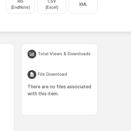
RIS
CSV
XML
(EndNote)
(Excel)
Total Views & Downloads
File Download
There are no files associated
with this item.