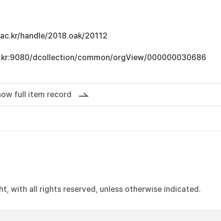
u.ac.kr/handle/2018.oak/20112
.ac.kr:9080/dcollection/common/orgView/000000030686
ow full item record
, with all rights reserved, unless otherwise indicated.