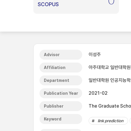
0
SCOPUS
이성주
Advisor
아주대학교 일반대학원
Affiliation
일반대학원 인공지능학
Department
2021-02
Publication Year
The Graduate Schoo
Publisher
Keyword
link prediction