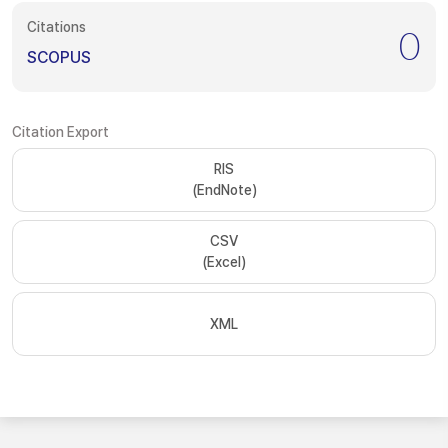
Citations
0
SCOPUS
Citation Export
RIS
(EndNote)
CSV
(Excel)
XML