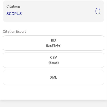
Citations
0
SCOPUS
Citation Export
RIS
(EndNote)
CSV
(Excel)
XML