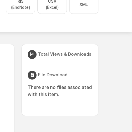
RIS
CSV
XML
(EndNote)
(Excel)
Total Views & Downloads
File Download
There are no files associated
with this item.