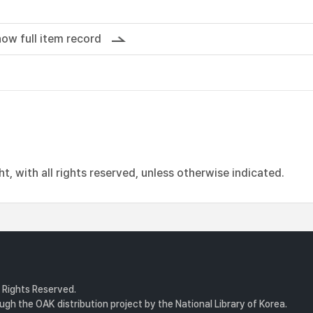
ow full item record
, with all rights reserved, unless otherwise indicated.
l Rights Reserved.
gh the OAK distribution project by the National Library of Korea.