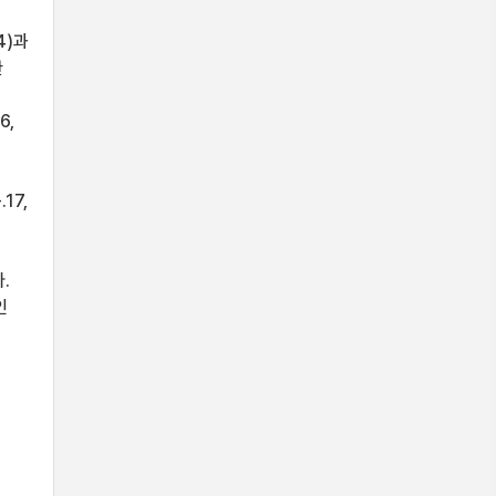
4)과
한
6,
는
17,
.
인