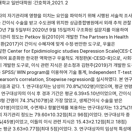
학교 일반대학원 :간호학과,2021. 2
자의 자기관리에 영향을 미치는 요인을 파악하기 위해 시행된 서술적 조
 간이식 수술을 받고 수도권에 위치한 상급종합병원에서 외래 추적 관찰
20년 7월 5일부터 2020년 9월 15일까지 구조화된 설문지를 이용하여
 정도는 Petkov 등(2010)이 개발한 The Partners In Health
연환(2017)이 간이식 수혜자에 맞게 수정·번안한 도구로, 우울은
한 Center for Epidimiologic studies Depression Scale(CES-
역하여 표준화한 한국판 역학연구 우울척도 개정판(K-CESD-R)으로, 사
이 개발한 도구로, 이식 관련 지식은 문소정과 김현주(2019)가 개발한 
SS/ WIN program을 이용하여 기술 통계, Independent T-test
earson’s correlation, Stepwise regression을 실시하였다. 본 연
음과 같다. 1. 연구대상자는 남성이 70.8%(102명)이었으며, 평균 연
. 연구대상자의 이식 후 경과 기간은 평균 6.39±5.10년이었으며, 간이식
형 간염이 74.3%(107명)로 가장 많았고, 생체간이식 수술을 받은
101명)이었으며, 수면제나 항불안제를 복용하는 연구대상자는 13.2%(1
의 자기관리 정도는 79.60±10.32점(최고 96점)이었다. 연구대상자 중
(45명)이었고, 이들의 이식 관련 지식은 15.43±2.12점(최고 18점)
 평균 3.63±0.77점(최대 5점)이었다. 3. 연구대상자의 임상적 특성에