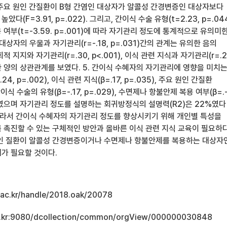
주요 원인 간질환이 B형 간염인 대상자가 알콜성 간경변증인 대상자보다
다(F=3.91, p=.022). 그리고, 간이식 수술 유형(t=2.23, p=.04
여부(t=-3.59. p=.001)에 따라 자기관리 정도에 통계적으로 유의미
대상자의 우울과 자기관리(r=-.18, p=.031)간의 관계는 유의한 음의
 지지와 자기관리(r=.30, p<.001), 이식 관련 지식과 자기관리(r=.2
한 양의 상관관계를 보였다. 5. 간이식 수혜자의 자기관리에 영향을 미치
4, p=.002), 이식 관련 지식(β=.17, p=.035), 주요 원인 간질환
), 간이식 수술의 유형(β=-.17, p=.029), 수면제나 항불안제 복용 여부(β=.-.
하였으며 자기관리 정도를 설명하는 회귀방정식의 설명력(R2)은 22%였다
01). 따라서 간이식 수혜자의 자기관리 정도를 향상시키기 위해 개인별 특성을
 촉진할 수 있는 구체적인 방안과 올바른 이식 관련 지식 교육이 필요하다
인 질환이 알콜성 간경변증이거나 수면제나 항불안제를 복용하는 대상자
가 필요할 것이다.
u.ac.kr/handle/2018.oak/20078
.ac.kr:9080/dcollection/common/orgView/000000030848