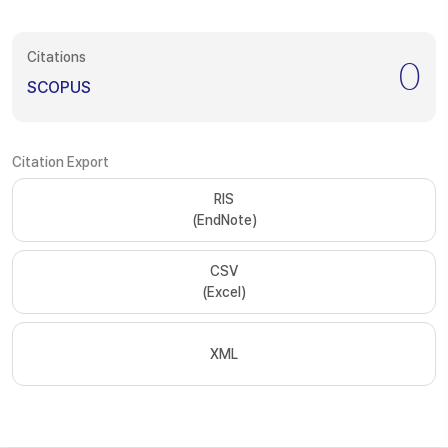
Citations
0
SCOPUS
Citation Export
RIS
(EndNote)
CSV
(Excel)
XML