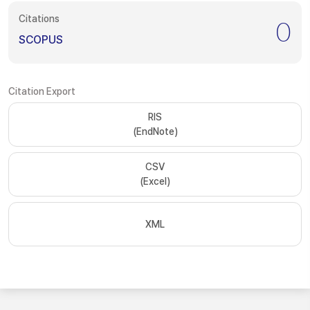
Citations
0
SCOPUS
Citation Export
RIS
(EndNote)
CSV
(Excel)
XML