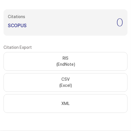
Citations
0
SCOPUS
Citation Export
RIS
(EndNote)
CSV
(Excel)
XML