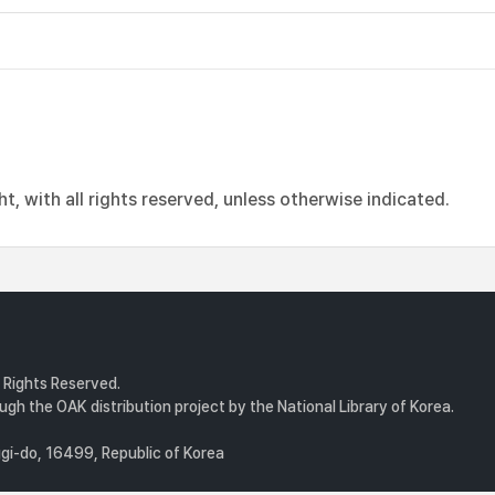
, with all rights reserved, unless otherwise indicated.
l Rights Reserved.
gh the OAK distribution project by the National Library of Korea.
i-do, 16499, Republic of Korea