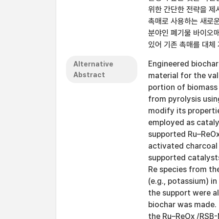
위한 간단한 전략을 제
촉매로 사용하는 새로운
분야인 폐기물 바이오매
있어 기존 촉매를 대체
Engineered biochar
Alternative
Abstract
material for the va
portion of biomass
from pyrolysis usi
modify its properti
employed as cataly
supported Ru–ReOx 
activated charcoal
supported catalysts
Re species from the
(e.g., potassium) i
the support were a
biochar was made
the Ru–ReOx /RSB-