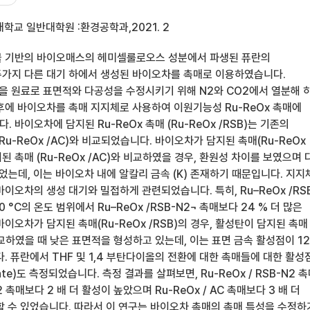
학교 일반대학원 :환경공학과,2021. 2
물 기반의 바이오매스의 헤미셀룰로오스 성분에서 파생된 퓨란의
가지 다른 대기 하에서 생성된 바이오차를 촉매로 이용하였습니다.
)을 원료로 표면적와 다공성을 수정시키기 위해 N2와 CO2에서 열분해 
후에 바이오차를 촉매 지지체로 사용하여 이원기능성 Ru-ReOx 촉매에
 바이오차에 담지된 Ru-ReOx 촉매 (Ru-ReOx /RSB)는 기존의
Ru-ReOx /AC)와 비교되었습니다. 바이오차가 담지된 촉매(Ru-ReOx
지된 촉매 (Ru-ReOx /AC)와 비교하였을 경우, 환원성 차이를 보였으며 
었는데, 이는 바이오차 내에 알칼리 금속 (K) 존재하기 때문입니다. 지지
이오차의 생성 대기와 밀접하게 관련되었습니다. 특히, Ru–ReOx /RS
0 °C의 온도 범위에서 Ru–ReOx /RSB-N2¬ 촉매보다 24 % 더 많은
이오차가 담지된 촉매(Ru-ReOx /RSB)의 경우, 활성탄이 담지된 촉매
와 비교하였을 때 낮은 표면적을 형성하고 있는데, 이는 표면 금속 활성점이 1
. 퓨란에서 THF 및 1,4 부탄다이올의 전환에 대한 촉매들에 대한 활성
rate)도 측정되었습니다. 측정 결과를 살펴보면, Ru-ReOx / RSB-N2 
O2 촉매보다 2 배 더 활성이 높았으며 Ru-ReOx / AC 촉매보다 3 배 더
할 수 있었습니다. 따라서 이 연구는 바이오차 촉매의 촉매 특성을 수정하