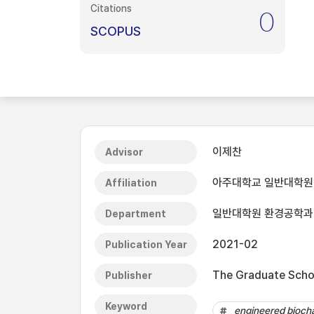
Citations
0
SCOPUS
이제찬
Advisor
아주대학교 일반대학원
Affiliation
일반대학원 환경공학과
Department
2021-02
Publication Year
The Graduate Schoo
Publisher
Keyword
engineered bioch