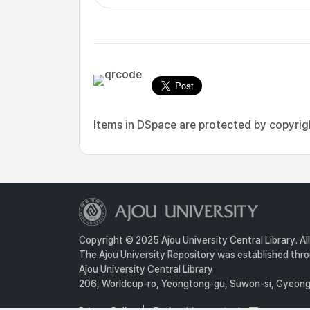
Items in DSpace are protected by copyright
Copyright © 2025 Ajou University Central Library. Al
The Ajou University Repository was established throu
Ajou University Central Library
206, Worldcup-ro, Yeongtong-gu, Suwon-si, Gyeongg