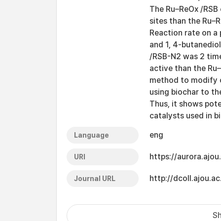
The Ru–ReOx /RSB c
sites than the Ru–R
Reaction rate on a 
and 1, 4-butanedio
/RSB-N2 was 2 tim
active than the Ru
method to modify c
using biochar to t
Thus, it shows pote
catalysts used in bi
eng
Language
https://aurora.ajo
URI
http://dcoll.ajou
Journal URL
Sh