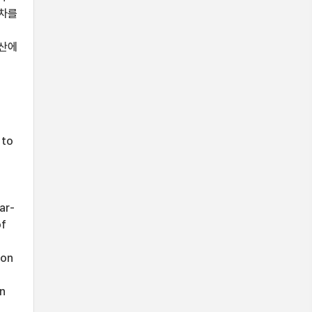
오차를
리
생산에
 to
ar-
of
 on
n