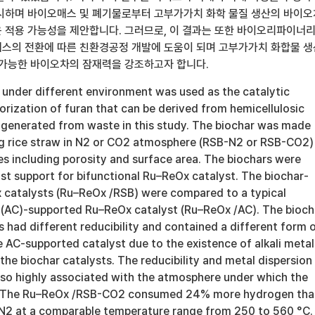
시하며 바이오매스 및 폐기물로부터 고부가가치 화학 물질 생산의 바이
 적용 가능성을 제안합니다. 그러므로, 이 결과는 또한 바이오리파이너
스의 전환에 따른 친환경공정 개발에 도움이 되며 고부가가치 화합물 
 가능한 바이오차의 잠재력을 강조하고자 합니다.
 under different environment was used as the catalytic
lorization of furan that can be derived from hemicellulosic
 generated from waste in this study. The biochar was made
ng rice straw in N2 or CO2 atmosphere (RSB-N2 or RSB-CO2)
es including porosity and surface area. The biochars were
st support for bifunctional Ru–ReOx catalyst. The biochar-
catalysts (Ru–ReOx /RSB) were compared to a typical
 (AC)-supported Ru–ReOx catalyst (Ru–ReOx /AC). The bioch
 had different reducibility and contained a different form 
 AC-supported catalyst due to the existence of alkali metal
n the biochar catalysts. The reducibility and metal dispersion
lso highly associated with the atmosphere under which the
. The Ru–ReOx /RSB-CO2 consumed 24% more hydrogen tha
N2 at a comparable temperature range from 250 to 560 °C.