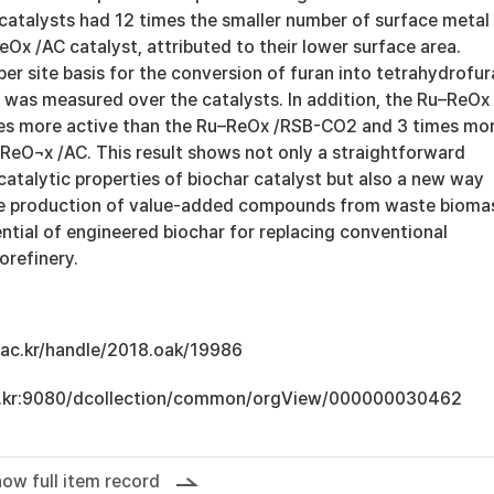
atalysts had 12 times the smaller number of surface metal
eOx /AC catalyst, attributed to their lower surface area.
per site basis for the conversion of furan into tetrahydrofu
l was measured over the catalysts. In addition, the Ru–ReOx
es more active than the Ru–ReOx /RSB-CO2 and 3 times mo
–ReO¬x /AC. This result shows not only a straightforward
atalytic properties of biochar catalyst but also a new way
he production of value-added compounds from waste bioma
ntial of engineered biochar for replacing conventional
orefinery.
u.ac.kr/handle/2018.oak/19986
.ac.kr:9080/dcollection/common/orgView/000000030462
ow full item record